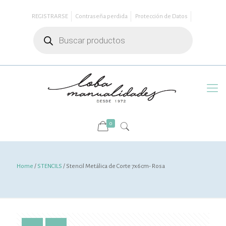
REGISTRARSE
Contraseña perdida
Protección de Datos
Búsqueda
de
productos
0
Home
/
STENCILS
/ Stencil Metálica de Corte 7x6cm- Rosa