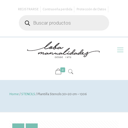
REGISTRARSE
Contraseña perdida
Protección de Datos
Búsqueda
de
productos
0
Home
/
STENCILS
/ Plantilla Stencils 30×20 cm – 1306