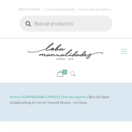
REGISTRARSE
Contraseña perdida
Protección de Datos
Búsqueda
de
productos
0
Home
/
SCRAPBOOKING
/
PAPELES
/
Kits de papeles
/ Bloc de Papel
Scrapbooking 30×30 cm Tropical Verano – 50 Hojas