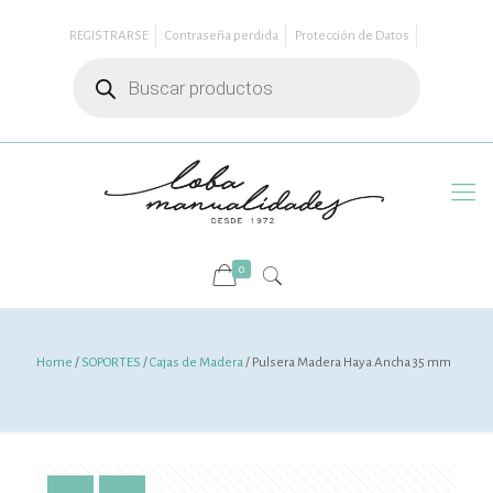
REGISTRARSE
Contraseña perdida
Protección de Datos
Búsqueda
de
productos
0
Home
/
SOPORTES
/
Cajas de Madera
/ Pulsera Madera Haya Ancha 35 mm