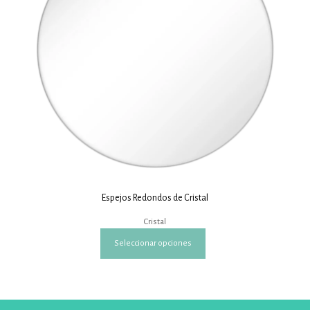
Espejos Redondos de Cristal
Cristal
Este
Seleccionar opciones
producto
tiene
múltiples
variantes.
Las