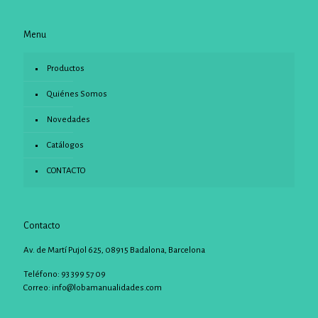
opciones
se
pueden
Menu
elegir
en
Productos
la
página
Quiénes Somos
de
producto
Novedades
Catálogos
CONTACTO
Contacto
Av. de Martí Pujol 625, 08915 Badalona, Barcelona
Teléfono: 93 399 57 09
Correo:
info@lobamanualidades.com