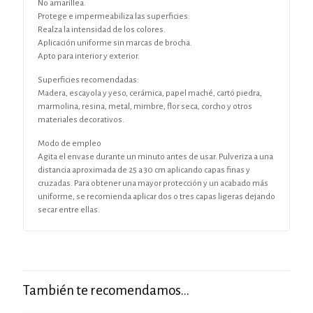
No amarillea.
Protege e impermeabiliza las superficies.
Realza la intensidad de los colores.
Aplicación uniforme sin marcas de brocha.
Apto para interior y exterior.
Superficies recomendadas:
Madera, escayola y yeso, cerámica, papel maché, cartó piedra,
marmolina, resina, metal, mimbre, flor seca, corcho y otros
materiales decorativos.
Modo de empleo
Agita el envase durante un minuto antes de usar. Pulveriza a una
distancia aproximada de 25 a 30 cm aplicando capas finas y
cruzadas. Para obtener una mayor protección y un acabado más
uniforme, se recomienda aplicar dos o tres capas ligeras dejando
secar entre ellas.
También te recomendamos…