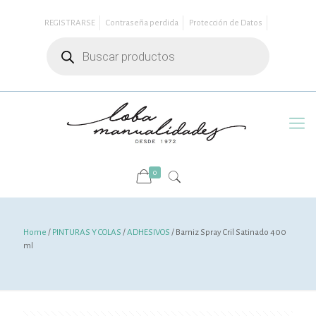
REGISTRARSE
Contraseña perdida
Protección de Datos
Búsqueda
de
productos
0
Home
/
PINTURAS Y COLAS
/
ADHESIVOS
/ Barniz Spray Cril Satinado 400
ml