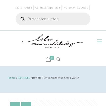
REGISTRARSE
Contraseña perdida
Protección de Datos
Búsqueda
de
productos
0
Home
/
EDICIONES
/ Revista Bienvenidas Muñecos EVA 3D