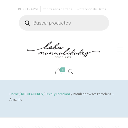
REGISTRARSE
Contraseña perdida
Protección de Datos
Búsqueda
de
productos
0
Home
/
ROTULADORES
/
Téxtil y Porcelana
/ Rotulador Waco Porcelana –
Amarillo