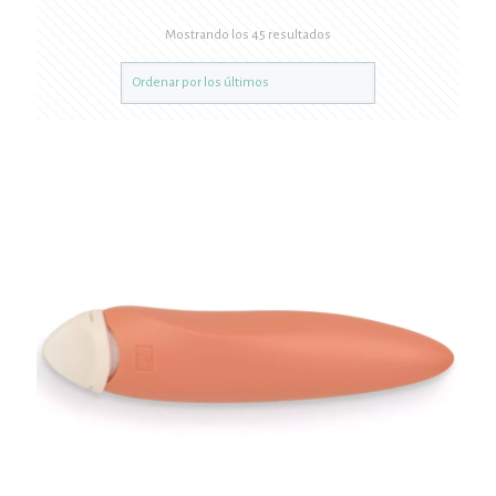
Mostrando los 45 resultados