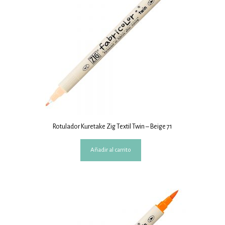
Rotulador Kuretake Zig Textil Twin – Beige 71
Añadir al carrito