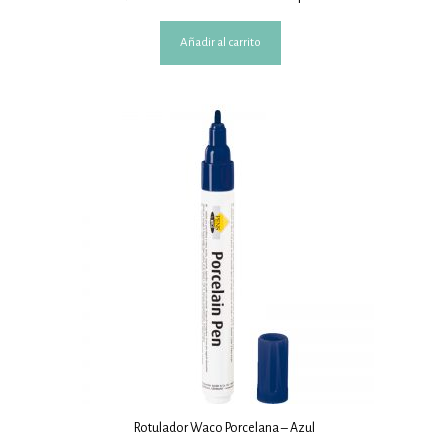
Añadir al carrito
Rotulador Waco Porcelana – Azul