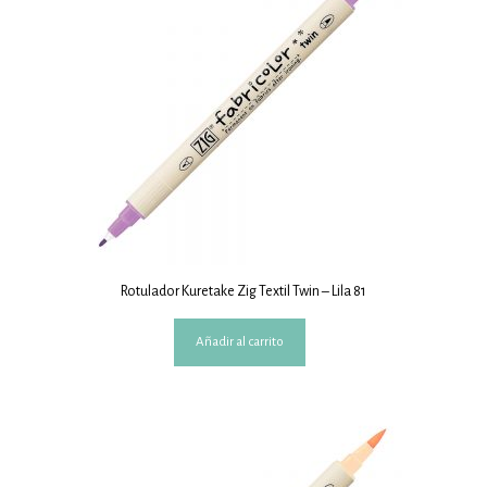
Rotulador Kuretake Zig Textil Twin – Lila 81
Añadir al carrito