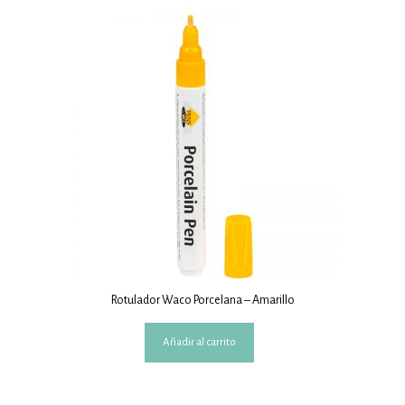
Rotulador Waco Porcelana – Amarillo
Añadir al carrito