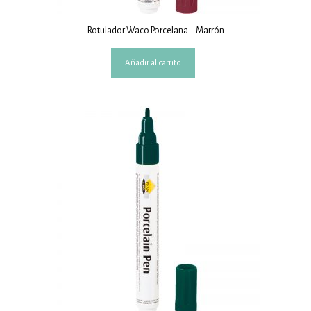
Rotulador Waco Porcelana – Marrón
Añadir al carrito