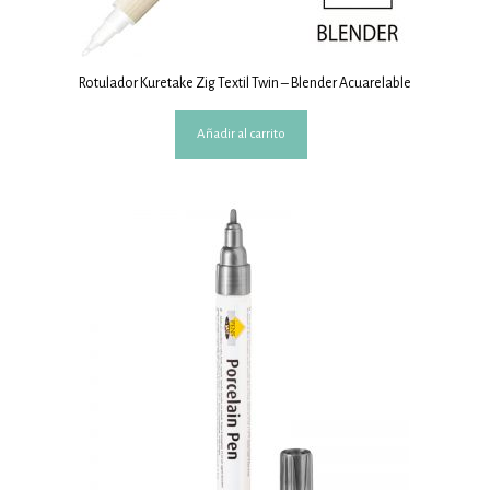
Rotulador Kuretake Zig Textil Twin – Blender Acuarelable
Añadir al carrito