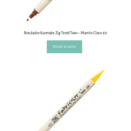
Rotulador Kuretake Zig Textil Twin – Marrón Claro 60
Añadir al carrito