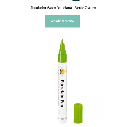
Rotulador Waco Porcelana – Verde Oscuro
Añadir al carrito