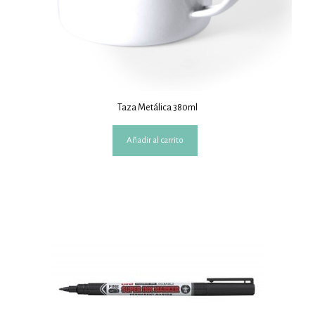
Taza Metálica 380ml
Añadir al carrito