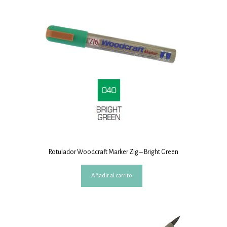
Rotulador Woodcraft Marker Zig – Bright Green
Añadir al carrito