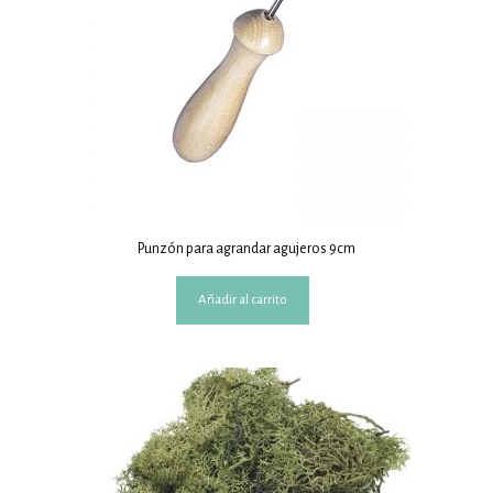
en
la
página
de
producto
Punzón para agrandar agujeros 9cm
Añadir al carrito