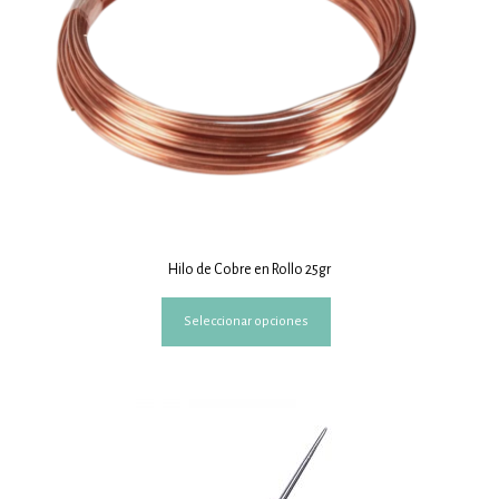
Hilo de Cobre en Rollo 25gr
Este
Seleccionar opciones
producto
tiene
múltiples
variantes.
Las
opciones
se
pueden
elegir