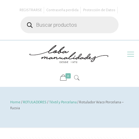
REGISTRARSE
Contraseña perdida
Protección de Datos
Búsqueda
de
productos
0
Home
/
ROTULADORES
/
Téxtil y Porcelana
/ Rotulador Waco Porcelana –
Fucsia