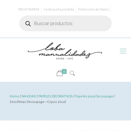
REGISTRARSE
Contraseña perdida
Protección de Datos
Búsqueda
de
productos
0
Home
/
NAVIDAD
/
PAPELES DECORATIVOS
/
Papeles para Decoupage
/
Servilletas Decoupage – Copos 20ud