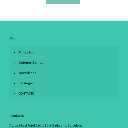
Menu
Productos
Quiénes Somos
Novedades
Catálogos
CONTACTO
Contacto
Av. de Martí Pujol 625, 08915 Badalona, Barcelona