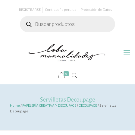
REGISTRARSE
Contraseña perdida
Protección de Datos
Búsqueda
de
productos
0
Servilletas Decoupage
Home
/
PAPELERÍA CREATIVA Y DECOUPAGE
/
DECOUPAGE
/ Servilletas
Decoupage