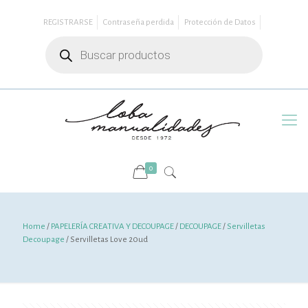
REGISTRARSE
Contraseña perdida
Protección de Datos
Búsqueda
de
productos
0
Home
/
PAPELERÍA CREATIVA Y DECOUPAGE
/
DECOUPAGE
/
Servilletas
Decoupage
/ Servilletas Love 20ud