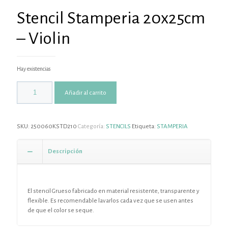
Stencil Stamperia 20x25cm
– Violin
Hay existencias
Añadir al carrito
SKU:
250060KSTD210
Categoría:
STENCILS
Etiqueta:
STAMPERIA
Descripción
El stencil Grueso fabricado en material resistente, transparente y
flexible. Es recomendable lavarlos cada vez que se usen antes
de que el color se seque.