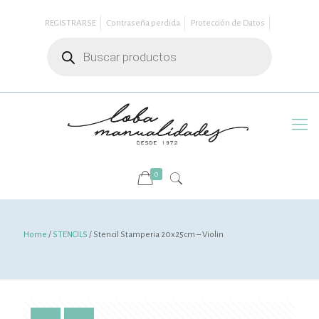
REGISTRARSE
Contraseña perdida
Protección de Datos
Búsqueda
de
productos
0
Home
/
STENCILS
/ Stencil Stamperia 20x25cm – Violin