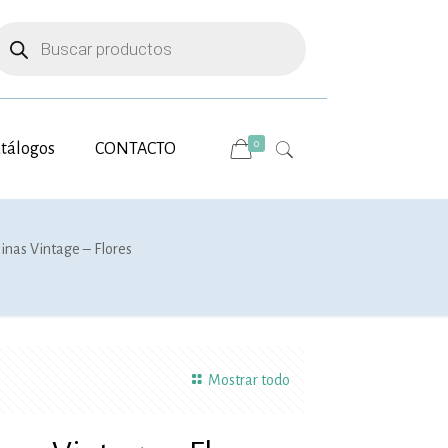
úsqueda
e
roductos
0
tálogos
CONTACTO
inas Vintage – Flores
Mostrar todo