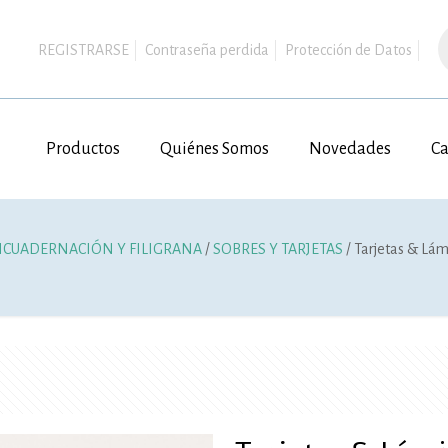
B
d
REGISTRARSE
Contraseña perdida
Protección de Datos
p
Productos
Quiénes Somos
Novedades
Ca
CUADERNACIÓN Y FILIGRANA
/
SOBRES Y TARJETAS
/ Tarjetas & Lám