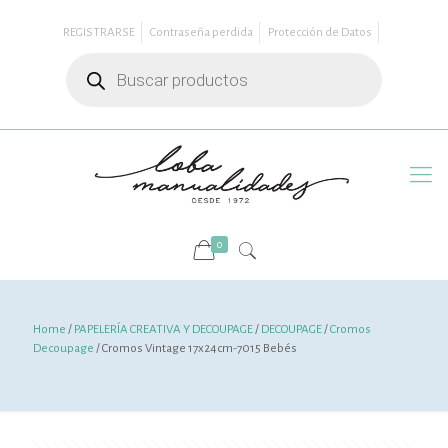
REGISTRARSE
Contraseña perdida
Protección de Datos
Búsqueda
de
productos
0
Home
/
PAPELERÍA CREATIVA Y DECOUPAGE
/
DECOUPAGE
/
Cromos
Decoupage
/ Cromos Vintage 17x24cm-7015 Bebés