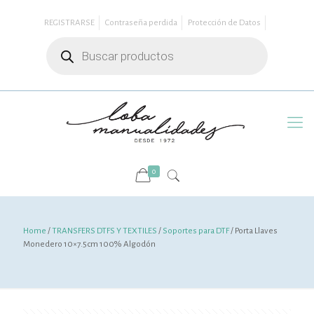
REGISTRARSE
Contraseña perdida
Protección de Datos
Búsqueda
de
productos
0
Home
/
TRANSFERS DTFS Y TEXTILES
/
Soportes para DTF
/ Porta Llaves
Monedero 10×7.5cm 100% Algodón