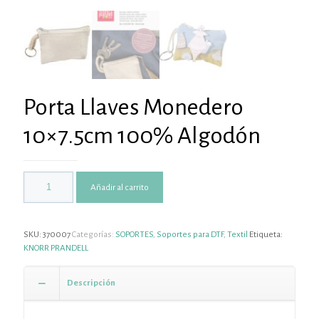
Porta Llaves Monedero
10×7.5cm 100% Algodón
Añadir al carrito
SKU:
370007
Categorías:
SOPORTES
,
Soportes para DTF
,
Textil
Etiqueta:
KNORR PRANDELL
Descripción