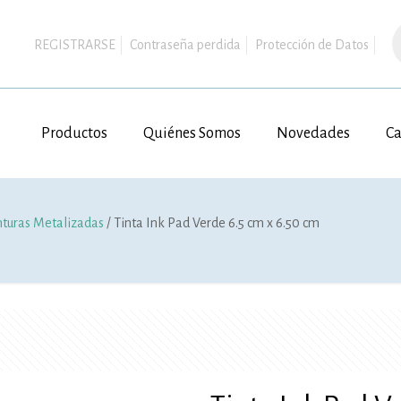
B
d
REGISTRARSE
Contraseña perdida
Protección de Datos
p
Productos
Quiénes Somos
Novedades
Ca
nturas Metalizadas
/ Tinta Ink Pad Verde 6.5 cm x 6.50 cm