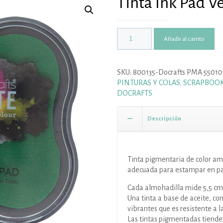
Tinta Ink Pad V
Añadir al carrito
SKU:
800135-Docrafts PMA 55010
PINTURAS Y COLAS
,
SCRAPBOO
DOCRAFTS
Descripción
Tinta pigmentaria de color ama
adecuada para estampar en pap
Cada almohadilla mide 5,5 cm 
Una tinta a base de aceite, co
vibrantes que es resistente a l
Las tintas pigmentadas tienden