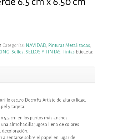
erde 6.5 cm x 6.50 cm
1
Categorías:
NAVIDAD
,
Pinturas Metalizadas
,
KING
,
Sellos
,
SELLOS Y TINTAS
,
Tintas
Etiqueta:
rillo oscuro Docrafts Artiste de alta calidad
el y tarjeta.
x 5,5 cm en los puntos más anchos.
n una almohadilla jugosa llena de colores
a decoloración.
 a sentarse sobre el papel en lugar de