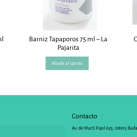
ml
Barniz Tapaporos 75 ml – La
C
Pajarita
Añadir al carrito
Contacto
Av. de Martí Pujol 625, 08915 Bad