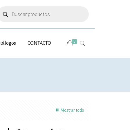
úsqueda
e
roductos
0
tálogos
CONTACTO
Mostrar todo