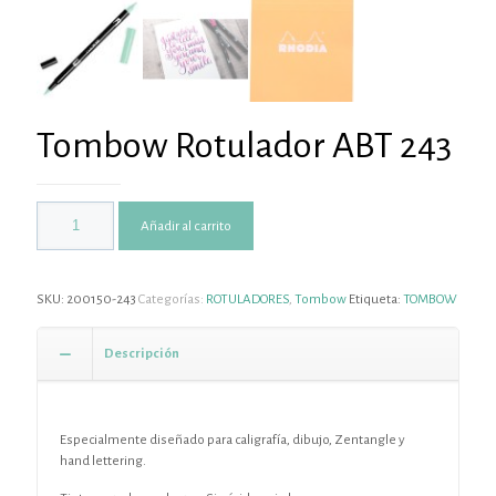
Tombow Rotulador ABT 243
Añadir al carrito
SKU:
200150-243
Categorías:
ROTULADORES
,
Tombow
Etiqueta:
TOMBOW
Descripción
Especialmente diseñado para caligrafía, dibujo, Zentangle y
hand lettering.