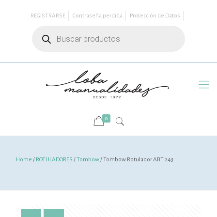
REGISTRARSE
Contraseña perdida
Protección de Datos
Búsqueda
de
productos
0
Home
/
ROTULADORES
/
Tombow
/ Tombow Rotulador ABT 243