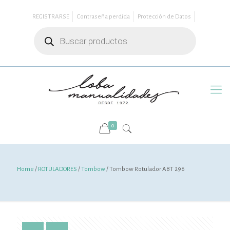
REGISTRARSE
Contraseña perdida
Protección de Datos
Búsqueda
de
productos
0
Home
/
ROTULADORES
/
Tombow
/ Tombow Rotulador ABT 296