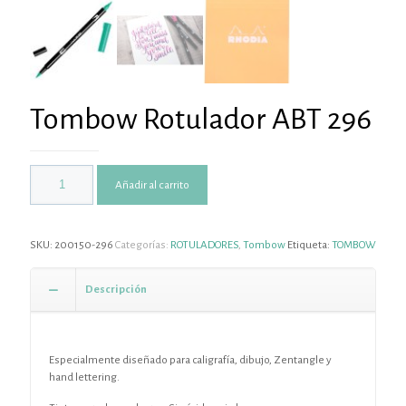
Tombow Rotulador ABT 296
Añadir al carrito
SKU:
200150-296
Categorías:
ROTULADORES
,
Tombow
Etiqueta:
TOMBOW
Descripción
Especialmente diseñado para caligrafía, dibujo, Zentangle y
hand lettering.