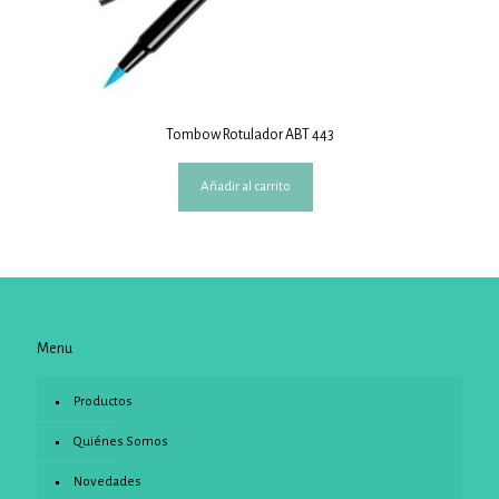
Tombow Rotulador ABT 443
Añadir al carrito
Menu
Productos
Quiénes Somos
Novedades