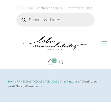
REGISTRARSE
Contraseña perdida
Protección de Datos
Búsqueda
de
productos
0
Home
/
PINTURAS Y COLAS
/
ACRÍLICAS
/
Otras Pinturas
/ AD Acrilica 50 ml
– 062 Naranja Permanente