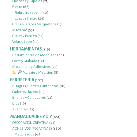
21
productos
Plásticos y Papeles
21
66
productos
Fieltro
66
productos
40
Fieltro 40x20cm
40
24
productos
Lana de Fieltro
24
productos
17
Grecas-Taracea Marquetería
17
55
productos
Macramé
55
productos
53
Glitter y Pan Oro
53
35
productos
Velas y Lacre
35
productos
HERRAMIENTAS
119
119
productos
44
Herramientas de Modelado
44
34
productos
Corte y Grabado
34
productos
22
Maquinaria y Adhesivos
22
productos
8
Marcaje y Medición
8
productos
FERRETERIA
102
102
productos
18
Bisagras, Cierres, Cantoneras
18
15
productos
Cadenas Llavero
15
productos
23
Imanes y Colgadores
23
19
productos
Lijas
19
productos
27
Tiradores
27
productos
MANUALIDADES Y DIY
651
651
productos
43
DECORACIÓN CREATIVA
43
productos
180
ADHESIVOS (PEGATINAS)
180
69
productos
Metalizados
69