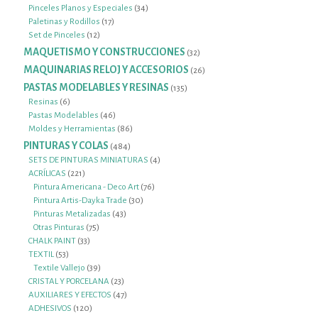
productos
34
Pinceles Planos y Especiales
34
17
productos
Paletinas y Rodillos
17
12
productos
Set de Pinceles
12
productos
MAQUETISMO Y CONSTRUCCIONES
32
32
productos
MAQUINARIAS RELOJ Y ACCESORIOS
26
26
productos
PASTAS MODELABLES Y RESINAS
135
135
productos
6
Resinas
6
productos
46
Pastas Modelables
46
productos
86
Moldes y Herramientas
86
productos
PINTURAS Y COLAS
484
484
productos
4
SETS DE PINTURAS MINIATURAS
4
221
productos
ACRÍLICAS
221
productos
76
Pintura Americana - Deco Art
76
30
productos
Pintura Artis-Dayka Trade
30
43
productos
Pinturas Metalizadas
43
75
productos
Otras Pinturas
75
33
productos
CHALK PAINT
33
53
productos
TEXTIL
53
productos
39
Textile Vallejo
39
productos
23
CRISTAL Y PORCELANA
23
productos
47
AUXILIARES Y EFECTOS
47
120
productos
ADHESIVOS
120