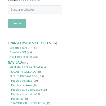
Buscar
TRANSFERS DTFS Y TEXTILES
211
211
productos
93
Soportes para DTF
93
99
productos
Transfers DTF
99
productos
20
Auxiliares Textiles
20
productos
NAVIDAD
640
640
productos
47
MATERIALES PARA CREAR
47
33
productos
MOLDES Y MODELADO
33
productos
184
PAPELES DECORATIVOS
184
50
productos
Papeles de Scrap
50
26
productos
Papeles de Arroz
26
productos
21
Papeles para Decoupage
21
55
productos
Papeles Especiales
55
31
productos
Pegatinas
31
productos
53
ESTAMPACION Y DECORACION
53