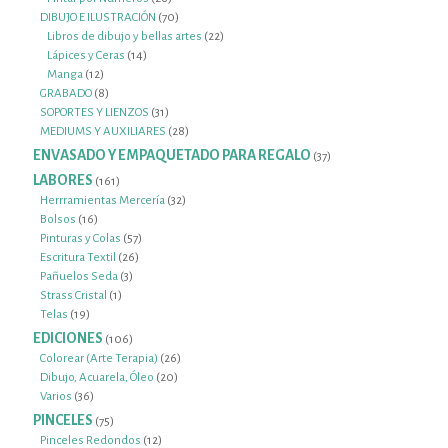
productos
70
DIBUJO E ILUSTRACIÓN
70
productos
22
Libros de dibujo y bellas artes
22
14
productos
Lápices y Ceras
14
12
productos
Manga
12
productos
8
GRABADO
8
productos
31
SOPORTES Y LIENZOS
31
productos
28
MEDIUMS Y AUXILIARES
28
productos
ENVASADO Y EMPAQUETADO PARA REGALO
37
37
productos
LABORES
161
161
productos
32
Herrramientas Mercería
32
16
productos
Bolsos
16
productos
57
Pinturas y Colas
57
26
productos
Escritura Textil
26
3
productos
Pañuelos Seda
3
1
productos
Strass Cristal
1
19
producto
Telas
19
productos
EDICIONES
106
106
productos
26
Colorear (Arte Terapia)
26
20
productos
Dibujo, Acuarela, Óleo
20
36
productos
Varios
36
productos
PINCELES
75
75
productos
12
Pinceles Redondos
12