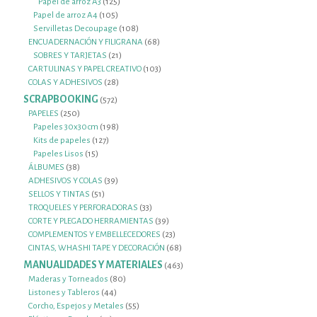
125
productos
Papel de arroz A3
125
105
productos
Papel de arroz A4
105
productos
108
Servilletas Decoupage
108
productos
68
ENCUADERNACIÓN Y FILIGRANA
68
21
productos
SOBRES Y TARJETAS
21
productos
103
CARTULINAS Y PAPEL CREATIVO
103
28
productos
COLAS Y ADHESIVOS
28
productos
SCRAPBOOKING
572
572
productos
250
PAPELES
250
productos
198
Papeles 30x30cm
198
127
productos
Kits de papeles
127
15
productos
Papeles Lisos
15
38
productos
ÁLBUMES
38
productos
39
ADHESIVOS Y COLAS
39
51
productos
SELLOS Y TINTAS
51
productos
33
TROQUELES Y PERFORADORAS
33
productos
39
CORTE Y PLEGADO HERRAMIENTAS
39
productos
23
COMPLEMENTOS Y EMBELLECEDORES
23
productos
68
CINTAS, WHASHI TAPE Y DECORACIÓN
68
productos
MANUALIDADES Y MATERIALES
463
463
productos
80
Maderas y Torneados
80
44
productos
Listones y Tableros
44
productos
55
Corcho, Espejos y Metales
55