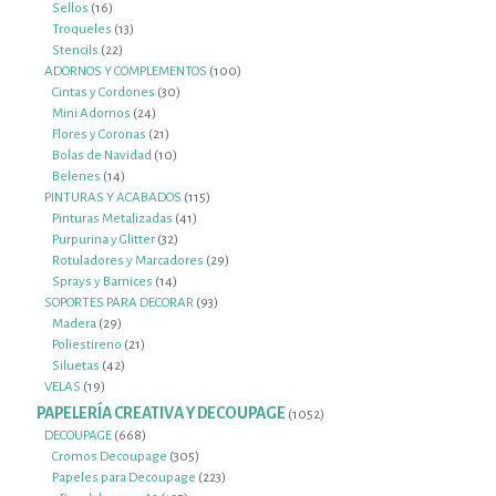
16
productos
Sellos
16
productos
13
Troqueles
13
22
productos
Stencils
22
productos
100
ADORNOS Y COMPLEMENTOS
100
30
productos
Cintas y Cordones
30
24
productos
Mini Adornos
24
productos
21
Flores y Coronas
21
productos
10
Bolas de Navidad
10
14
productos
Belenes
14
productos
115
PINTURAS Y ACABADOS
115
41
productos
Pinturas Metalizadas
41
32
productos
Purpurina y Glitter
32
productos
29
Rotuladores y Marcadores
29
14
productos
Sprays y Barnices
14
productos
93
SOPORTES PARA DECORAR
93
29
productos
Madera
29
productos
21
Poliestireno
21
42
productos
Siluetas
42
19
productos
VELAS
19
productos
PAPELERÍA CREATIVA Y DECOUPAGE
1052
1052
productos
668
DECOUPAGE
668
productos
305
Cromos Decoupage
305
productos
223
Papeles para Decoupage
223