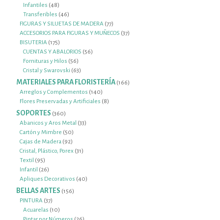
48
productos
Infantiles
48
productos
46
Transferibles
46
productos
77
FIGURAS Y SILUETAS DE MADERA
77
productos
37
ACCESORIOS PARA FIGURAS Y MUÑECOS
37
175
productos
BISUTERIA
175
productos
56
CUENTAS Y ABALORIOS
56
56
productos
Fornituras y Hilos
56
productos
63
Cristal y Swarovski
63
productos
MATERIALES PARA FLORISTERÍA
166
166
productos
140
Arreglos y Complementos
140
productos
8
Flores Preservadas y Artificiales
8
productos
SOPORTES
360
360
productos
33
Abanicos y Aros Metal
33
50
productos
Cartón y Mimbre
50
92
productos
Cajas de Madera
92
productos
31
Cristal, Plástico, Porex
31
95
productos
Textil
95
productos
26
Infantil
26
productos
40
Apliques Decorativos
40
productos
BELLAS ARTES
156
156
productos
37
PINTURA
37
productos
10
Acuarelas
10
productos
26
Pintar por Números
26