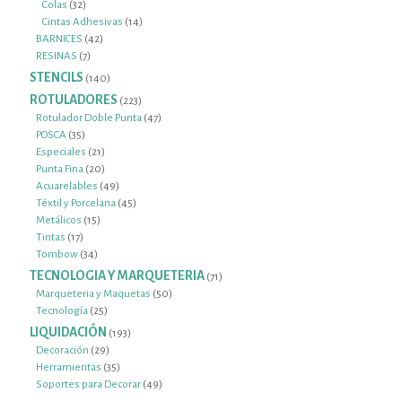
32
productos
Colas
32
productos
14
Cintas Adhesivas
14
42
productos
BARNICES
42
7
productos
RESINAS
7
productos
STENCILS
140
140
productos
ROTULADORES
223
223
productos
47
Rotulador Doble Punta
47
35
productos
POSCA
35
productos
21
Especiales
21
productos
20
Punta Fina
20
productos
49
Acuarelables
49
productos
45
Téxtil y Porcelana
45
15
productos
Metálicos
15
17
productos
Tintas
17
productos
34
Tombow
34
productos
TECNOLOGIA Y MARQUETERIA
71
71
productos
50
Marqueteria y Maquetas
50
25
productos
Tecnología
25
productos
LIQUIDACIÓN
193
193
productos
29
Decoración
29
productos
35
Herramientas
35
productos
49
Soportes para Decorar
49
productos