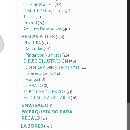
92
productos
Cajas de Madera
92
productos
31
Cristal, Plástico, Porex
31
95
productos
Textil
95
productos
25
Infantil
25
productos
40
Apliques Decorativos
40
productos
BELLAS ARTES
156
156
productos
37
PINTURA
37
productos
10
Acuarelas
10
productos
26
Pintar por Números
26
productos
70
DIBUJO E ILUSTRACIÓN
70
productos
22
Libros de dibujo y bellas artes
22
14
productos
Lápices y Ceras
14
12
productos
Manga
12
productos
8
GRABADO
8
productos
31
SOPORTES Y LIENZOS
31
productos
28
MEDIUMS Y AUXILIARES
28
productos
ENVASADO Y
EMPAQUETADO PARA
REGALO
37
37
productos
LABORES
161
161