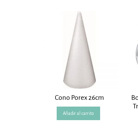
Cono Porex 26cm
Bo
T
Añadir al carrito