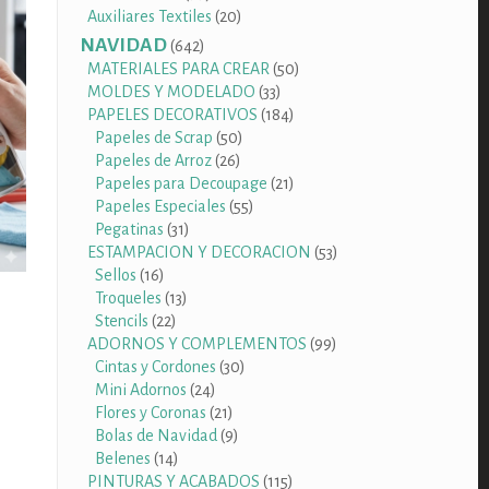
productos
20
Auxiliares Textiles
20
productos
NAVIDAD
642
642
productos
50
MATERIALES PARA CREAR
50
33
productos
MOLDES Y MODELADO
33
productos
184
PAPELES DECORATIVOS
184
50
productos
Papeles de Scrap
50
26
productos
Papeles de Arroz
26
productos
21
Papeles para Decoupage
21
55
productos
Papeles Especiales
55
31
productos
Pegatinas
31
productos
53
ESTAMPACION Y DECORACION
53
16
productos
Sellos
16
productos
13
Troqueles
13
22
productos
Stencils
22
productos
99
ADORNOS Y COMPLEMENTOS
99
30
productos
Cintas y Cordones
30
24
productos
Mini Adornos
24
productos
21
Flores y Coronas
21
productos
9
Bolas de Navidad
9
14
productos
Belenes
14
productos
115
PINTURAS Y ACABADOS
115