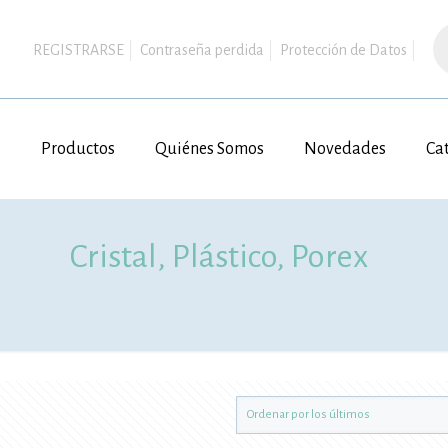
B
d
REGISTRARSE
Contraseña perdida
Protección de Datos
pr
Productos
Quiénes Somos
Novedades
Ca
Cristal, Plástico, Porex