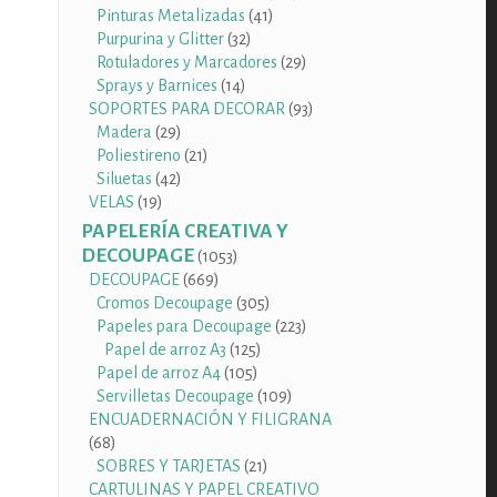
41
productos
Pinturas Metalizadas
41
32
productos
Purpurina y Glitter
32
productos
29
Rotuladores y Marcadores
29
14
productos
Sprays y Barnices
14
productos
93
SOPORTES PARA DECORAR
93
29
productos
Madera
29
productos
21
Poliestireno
21
42
productos
Siluetas
42
19
productos
VELAS
19
productos
PAPELERÍA CREATIVA Y
DECOUPAGE
1053
1053
productos
669
DECOUPAGE
669
productos
305
Cromos Decoupage
305
productos
223
Papeles para Decoupage
223
125
productos
Papel de arroz A3
125
105
productos
Papel de arroz A4
105
productos
109
Servilletas Decoupage
109
productos
ENCUADERNACIÓN Y FILIGRANA
68
68
productos
21
SOBRES Y TARJETAS
21
productos
CARTULINAS Y PAPEL CREATIVO