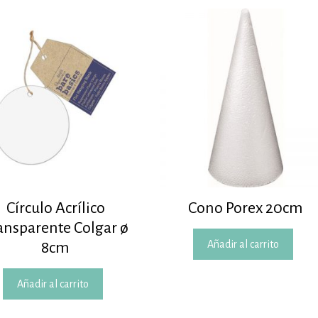
Círculo Acrílico
Cono Porex 20cm
ansparente Colgar ø
Añadir al carrito
8cm
Añadir al carrito