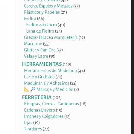
productos
55
Corcho, Espejos y Metales
55
21
productos
Plásticos y Papeles
21
66
productos
Fieltro
66
productos
40
Fieltro 40x20cm
40
24
productos
Lana de Fieltro
24
productos
17
Grecas-Taracea Marquetería
17
55
productos
Macramé
55
productos
53
Glitter y Pan Oro
53
35
productos
Velas y Lacre
35
productos
HERRAMIENTAS
119
119
productos
44
Herramientas de Modelado
44
34
productos
Corte y Grabado
34
productos
22
Maquinaria y Adhesivos
22
productos
8
Marcaje y Medición
8
productos
FERRETERIA
102
102
productos
18
Bisagras, Cierres, Cantoneras
18
15
productos
Cadenas Llavero
15
productos
23
Imanes y Colgadores
23
19
productos
Lijas
19
productos
27
Tiradores
27