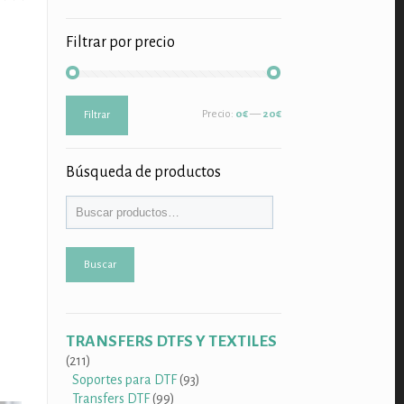
Filtrar por precio
Precio
Precio
Precio:
0€
—
20€
Filtrar
mínimo
máximo
Búsqueda de productos
Buscar
TRANSFERS DTFS Y TEXTILES
211
211
productos
93
Soportes para DTF
93
99
productos
Transfers DTF
99