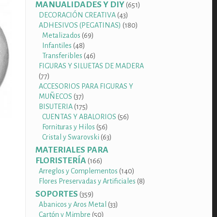
productos
MANUALIDADES Y DIY
651
651
productos
43
DECORACIÓN CREATIVA
43
productos
180
ADHESIVOS (PEGATINAS)
180
69
productos
Metalizados
69
48
productos
Infantiles
48
productos
46
Transferibles
46
productos
FIGURAS Y SILUETAS DE MADERA
77
77
productos
ACCESORIOS PARA FIGURAS Y
37
MUÑECOS
37
productos
175
BISUTERIA
175
productos
56
CUENTAS Y ABALORIOS
56
56
productos
Fornituras y Hilos
56
productos
63
Cristal y Swarovski
63
productos
MATERIALES PARA
FLORISTERÍA
166
166
productos
140
Arreglos y Complementos
140
productos
8
Flores Preservadas y Artificiales
8
productos
SOPORTES
359
359
productos
33
Abanicos y Aros Metal
33
50
productos
Cartón y Mimbre
50