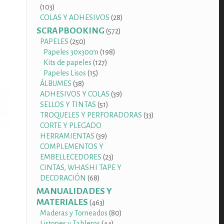
103
103
productos
28
COLAS Y ADHESIVOS
28
productos
SCRAPBOOKING
572
572
productos
250
PAPELES
250
productos
198
Papeles 30x30cm
198
127
productos
Kits de papeles
127
15
productos
Papeles Lisos
15
38
productos
ÁLBUMES
38
productos
39
ADHESIVOS Y COLAS
39
51
productos
SELLOS Y TINTAS
51
productos
33
TROQUELES Y PERFORADORAS
33
productos
CORTE Y PLEGADO
39
HERRAMIENTAS
39
productos
COMPLEMENTOS Y
23
EMBELLECEDORES
23
productos
CINTAS, WHASHI TAPE Y
68
DECORACIÓN
68
productos
MANUALIDADES Y
MATERIALES
463
463
productos
80
Maderas y Torneados
80
44
productos
Listones y Tableros
44