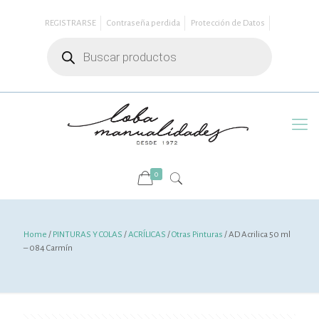
REGISTRARSE
Contraseña perdida
Protección de Datos
Búsqueda
de
productos
0
Home
/
PINTURAS Y COLAS
/
ACRÍLICAS
/
Otras Pinturas
/ AD Acrilica 50 ml
– 084 Carmín