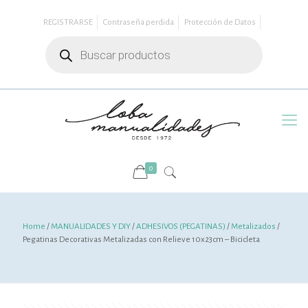
REGISTRARSE
Contraseña perdida
Protección de Datos
Búsqueda
de
productos
0
Home
/
MANUALIDADES Y DIY
/
ADHESIVOS (PEGATINAS)
/
Metalizados
/
Pegatinas Decorativas Metalizadas con Relieve 10x23cm – Bicicleta