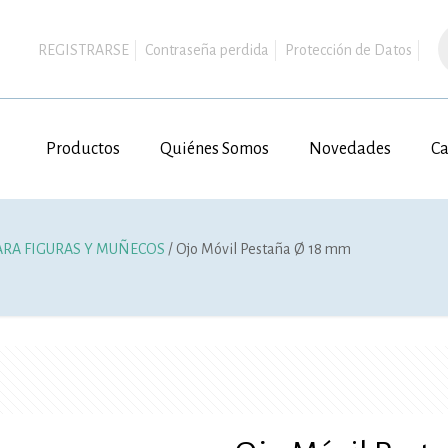
B
d
REGISTRARSE
Contraseña perdida
Protección de Datos
p
Productos
Quiénes Somos
Novedades
Ca
ARA FIGURAS Y MUÑECOS
/ Ojo Móvil Pestaña Ø 18 mm