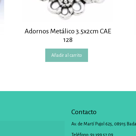
Adornos Metálico 3.5x2cm CAE
128
Añadir al carrito
Contacto
Av. de Martí Pujol 625, 08915 Bad
Teléfono: 93 399 57 09