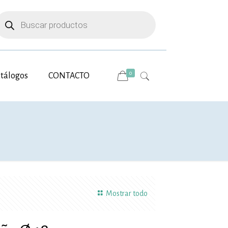
úsqueda
e
roductos
0
tálogos
CONTACTO
Mostrar todo