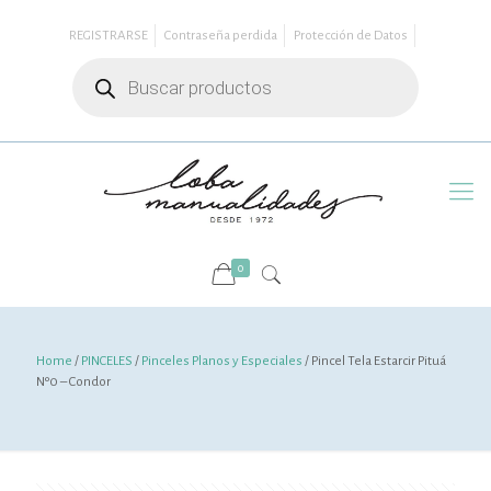
REGISTRARSE
Contraseña perdida
Protección de Datos
Búsqueda
de
productos
0
Home
/
PINCELES
/
Pinceles Planos y Especiales
/ Pincel Tela Estarcir Pituá
Nº0 – Condor