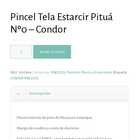
Pincel Tela Estarcir Pituá
Nº0 – Condor
Añadir al carrito
SKU:
200934
Categorías:
PINCELES
,
Pinceles Planos y Especiales
Etiqueta:
CONDOR PINCELES
Descripción
Pincel redondo de pelo de Pituá para estampar.
Mango de madera y virola de aluminio.
Indicado para STENCIL, pero también se puede utilizar para