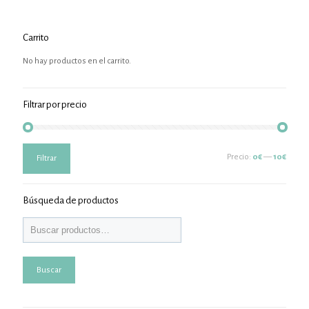
Carrito
No hay productos en el carrito.
Filtrar por precio
Precio
Precio
Precio:
0€
—
10€
Filtrar
mínimo
máximo
Búsqueda de productos
Buscar