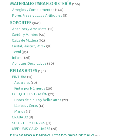
productos
MATERIALES PARA FLORISTERÍA
166
166
productos
140
Arreglos y Complementos
140
productos
8
Flores Preservadas y Artificiales
8
productos
SOPORTES
360
360
productos
33
Abanicos y Aros Metal
33
50
productos
Cartón y Mimbre
50
92
productos
Cajas de Madera
92
productos
31
Cristal, Plástico, Porex
31
95
productos
Textil
95
productos
26
Infantil
26
productos
40
Apliques Decorativos
40
productos
BELLAS ARTES
156
156
productos
37
PINTURA
37
productos
10
Acuarelas
10
productos
26
Pintar por Números
26
productos
70
DIBUJO E ILUSTRACIÓN
70
productos
22
Libros de dibujo y bellas artes
22
14
productos
Lápices y Ceras
14
12
productos
Manga
12
productos
8
GRABADO
8
productos
31
SOPORTES Y LIENZOS
31
productos
28
MEDIUMS Y AUXILIARES
28
productos
37