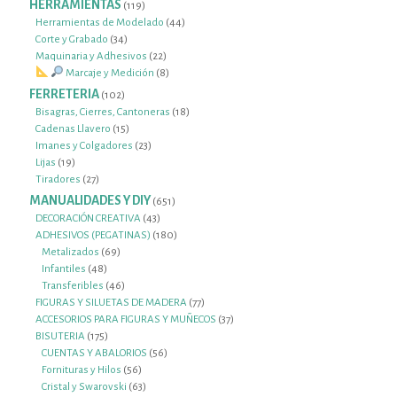
HERRAMIENTAS
119
119
productos
44
Herramientas de Modelado
44
34
productos
Corte y Grabado
34
productos
22
Maquinaria y Adhesivos
22
productos
8
Marcaje y Medición
8
productos
FERRETERIA
102
102
productos
18
Bisagras, Cierres, Cantoneras
18
15
productos
Cadenas Llavero
15
productos
23
Imanes y Colgadores
23
19
productos
Lijas
19
productos
27
Tiradores
27
productos
MANUALIDADES Y DIY
651
651
productos
43
DECORACIÓN CREATIVA
43
productos
180
ADHESIVOS (PEGATINAS)
180
69
productos
Metalizados
69
48
productos
Infantiles
48
productos
46
Transferibles
46
productos
77
FIGURAS Y SILUETAS DE MADERA
77
productos
37
ACCESORIOS PARA FIGURAS Y MUÑECOS
37
175
productos
BISUTERIA
175
productos
56
CUENTAS Y ABALORIOS
56
56
productos
Fornituras y Hilos
56
productos
63
Cristal y Swarovski
63