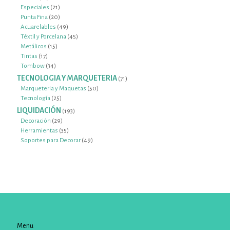
productos
21
Especiales
21
productos
20
Punta Fina
20
productos
49
Acuarelables
49
productos
45
Téxtil y Porcelana
45
15
productos
Metálicos
15
17
productos
Tintas
17
productos
34
Tombow
34
productos
TECNOLOGIA Y MARQUETERIA
71
71
productos
50
Marqueteria y Maquetas
50
25
productos
Tecnología
25
productos
LIQUIDACIÓN
193
193
productos
29
Decoración
29
productos
35
Herramientas
35
productos
49
Soportes para Decorar
49
productos
Menu