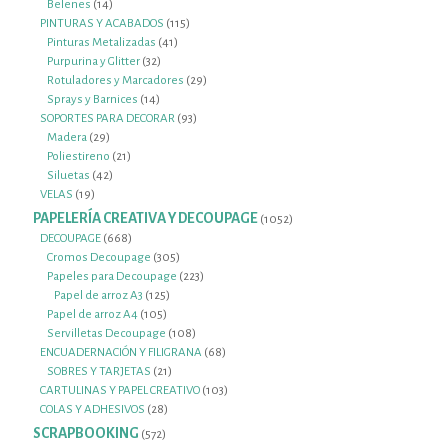
14
productos
Belenes
14
productos
115
PINTURAS Y ACABADOS
115
41
productos
Pinturas Metalizadas
41
32
productos
Purpurina y Glitter
32
productos
29
Rotuladores y Marcadores
29
14
productos
Sprays y Barnices
14
productos
93
SOPORTES PARA DECORAR
93
29
productos
Madera
29
productos
21
Poliestireno
21
42
productos
Siluetas
42
19
productos
VELAS
19
productos
PAPELERÍA CREATIVA Y DECOUPAGE
1052
1052
productos
668
DECOUPAGE
668
productos
305
Cromos Decoupage
305
productos
223
Papeles para Decoupage
223
125
productos
Papel de arroz A3
125
105
productos
Papel de arroz A4
105
productos
108
Servilletas Decoupage
108
productos
68
ENCUADERNACIÓN Y FILIGRANA
68
21
productos
SOBRES Y TARJETAS
21
productos
103
CARTULINAS Y PAPEL CREATIVO
103
28
productos
COLAS Y ADHESIVOS
28
productos
SCRAPBOOKING
572
572