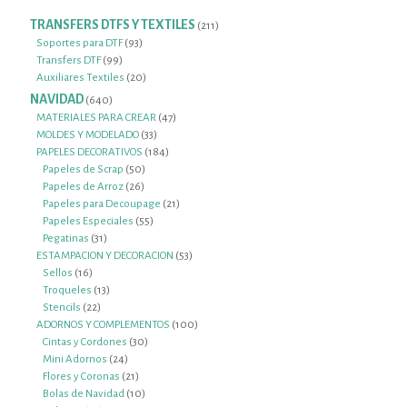
TRANSFERS DTFS Y TEXTILES
211
211
productos
93
Soportes para DTF
93
99
productos
Transfers DTF
99
productos
20
Auxiliares Textiles
20
productos
NAVIDAD
640
640
productos
47
MATERIALES PARA CREAR
47
33
productos
MOLDES Y MODELADO
33
productos
184
PAPELES DECORATIVOS
184
50
productos
Papeles de Scrap
50
26
productos
Papeles de Arroz
26
productos
21
Papeles para Decoupage
21
55
productos
Papeles Especiales
55
31
productos
Pegatinas
31
productos
53
ESTAMPACION Y DECORACION
53
16
productos
Sellos
16
productos
13
Troqueles
13
22
productos
Stencils
22
productos
100
ADORNOS Y COMPLEMENTOS
100
30
productos
Cintas y Cordones
30
24
productos
Mini Adornos
24
productos
21
Flores y Coronas
21
productos
10
Bolas de Navidad
10