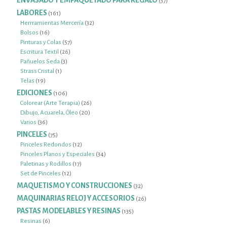
ENVASADO Y EMPAQUETADO PARA REGALO
37
productos
LABORES
161
161
productos
32
Herrramientas Mercería
32
16
productos
Bolsos
16
productos
57
Pinturas y Colas
57
26
productos
Escritura Textil
26
3
productos
Pañuelos Seda
3
1
productos
Strass Cristal
1
19
producto
Telas
19
productos
EDICIONES
106
106
productos
26
Colorear (Arte Terapia)
26
20
productos
Dibujo, Acuarela, Óleo
20
36
productos
Varios
36
productos
PINCELES
75
75
productos
12
Pinceles Redondos
12
productos
34
Pinceles Planos y Especiales
34
17
productos
Paletinas y Rodillos
17
12
productos
Set de Pinceles
12
productos
MAQUETISMO Y CONSTRUCCIONES
32
32
productos
MAQUINARIAS RELOJ Y ACCESORIOS
26
26
productos
PASTAS MODELABLES Y RESINAS
135
135
productos
6
Resinas
6