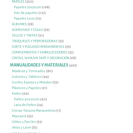
productos
250
PAPELES
250
productos
198
Papeles 30x30cm
198
127
productos
Kits de papeles
127
15
productos
Papeles Lisos
15
38
productos
ÁLBUMES
38
productos
39
ADHESIVOS Y COLAS
39
51
productos
SELLOS Y TINTAS
51
productos
33
TROQUELES Y PERFORADORAS
33
productos
39
CORTE Y PLEGADO HERRAMIENTAS
39
productos
23
COMPLEMENTOS Y EMBELLECEDORES
23
productos
68
CINTAS, WHASHI TAPE Y DECORACIÓN
68
productos
MANUALIDADES Y MATERIALES
463
463
productos
80
Maderas y Torneados
80
44
productos
Listones y Tableros
44
productos
55
Corcho, Espejos y Metales
55
21
productos
Plásticos y Papeles
21
66
productos
Fieltro
66
productos
40
Fieltro 40x20cm
40
24
productos
Lana de Fieltro
24
productos
17
Grecas-Taracea Marquetería
17
55
productos
Macramé
55
productos
53
Glitter y Pan Oro
53
35
productos
Velas y Lacre
35
productos