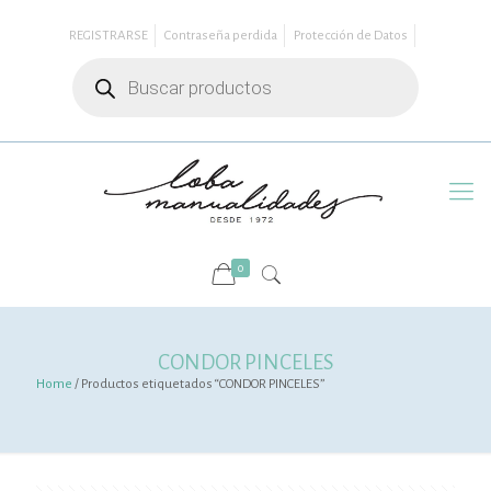
REGISTRARSE
Contraseña perdida
Protección de Datos
Búsqueda
de
productos
0
CONDOR PINCELES
Home
/ Productos etiquetados “CONDOR PINCELES”