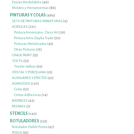
productos
46
Pastas Modelables
46
productos
86
Moldes y Herramientas
86
productos
PINTURAS Y COLAS
484
484
productos
4
SETS DE PINTURAS MINIATURAS
4
221
productos
ACRÍLICAS
221
productos
76
Pintura Americana - Deco Art
76
30
productos
Pintura Artis-Dayka Trade
30
43
productos
Pinturas Metalizadas
43
75
productos
Otras Pinturas
75
33
productos
CHALK PAINT
33
53
productos
TEXTIL
53
productos
39
Textile Vallejo
39
productos
23
CRISTAL Y PORCELANA
23
productos
47
AUXILIARES Y EFECTOS
47
120
productos
ADHESIVOS
120
32
productos
Colas
32
productos
14
Cintas Adhesivas
14
42
productos
BARNICES
42
7
productos
RESINAS
7
productos
STENCILS
140
140
productos
ROTULADORES
223
223
productos
47
Rotulador Doble Punta
47
35
productos
POSCA
35