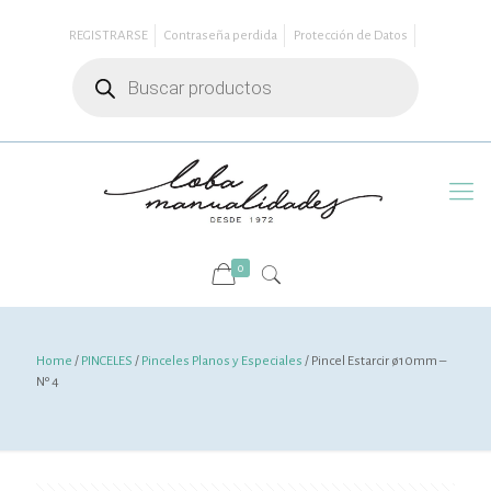
REGISTRARSE
Contraseña perdida
Protección de Datos
Búsqueda
de
productos
0
Home
/
PINCELES
/
Pinceles Planos y Especiales
/ Pincel Estarcir ø10mm –
Nº 4