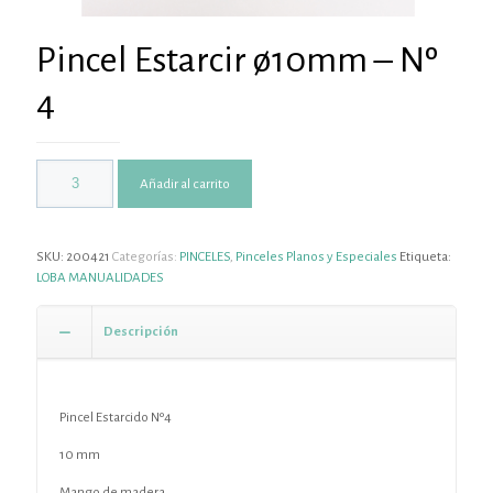
Pincel Estarcir ø10mm – Nº
4
Añadir al carrito
SKU:
200421
Categorías:
PINCELES
,
Pinceles Planos y Especiales
Etiqueta:
LOBA MANUALIDADES
Descripción
Pincel Estarcido Nº4
10 mm
Mango de madera.