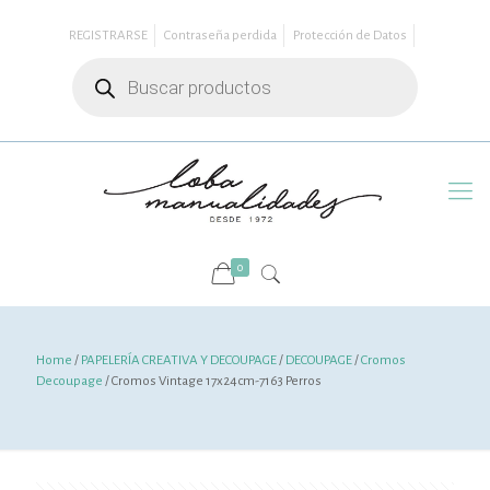
REGISTRARSE
Contraseña perdida
Protección de Datos
Búsqueda
de
productos
0
Home
/
PAPELERÍA CREATIVA Y DECOUPAGE
/
DECOUPAGE
/
Cromos
Decoupage
/ Cromos Vintage 17x24cm-7163 Perros