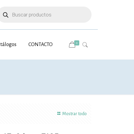
úsqueda
e
roductos
0
tálogos
CONTACTO
Mostrar todo