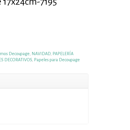
 17x24cm-7195
omos Decoupage
,
NAVIDAD
,
PAPELERÍA
ES DECORATIVOS
,
Papeles para Decoupage