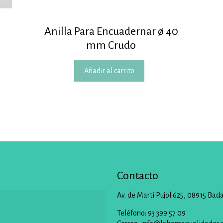
Anilla Para Encuadernar ø 40
mm Crudo
Añadir al carrito
Contacto
Av. de Martí Pujol 625, 08915 Bad
Teléfono: 93 399 57 09