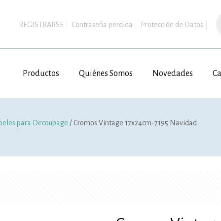
B
d
REGISTRARSE
Contraseña perdida
Protección de Datos
p
Productos
Quiénes Somos
Novedades
Ca
peles para Decoupage
/ Cromos Vintage 17x24cm-7195 Navidad