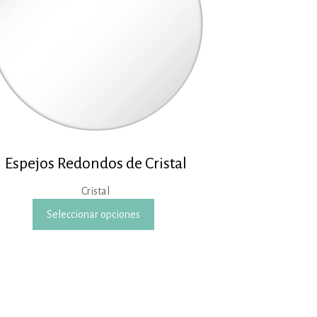
Espejos Redondos de Cristal
Cristal
Este
Seleccionar opciones
producto
tiene
múltiples
variantes.
Las
opciones
se