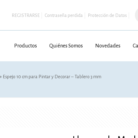
B
d
REGISTRARSE
Contraseña perdida
Protección de Datos
p
Productos
Quiénes Somos
Novedades
Ca
+ Espejo 10 cm para Pintar y Decorar – Tablero 3 mm