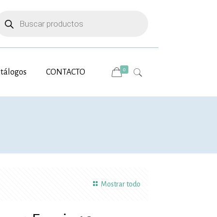
úsqueda
e
roductos
0
tálogos
CONTACTO
Mostrar todo