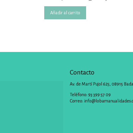
Añadir al carrito
Contacto
Av. de Martí Pujol 625, 08915 Bad
Teléfono: 93 399 57 09
Correo:
info@lobamanualidades.