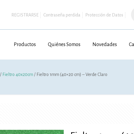
B
d
REGISTRARSE
Contraseña perdida
Protección de Datos
p
Productos
Quiénes Somos
Novedades
Ca
/
Fieltro 40x20cm
/ Fieltro 1mm (40×20 cm) – Verde Claro