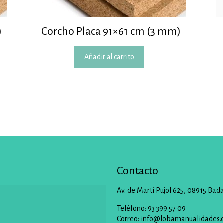
)
Corcho Placa 91×61 cm (3 mm)
Añadir al carrito
Contacto
Av. de Martí Pujol 625, 08915 Bad
Teléfono: 93 399 57 09
Correo:
info@lobamanualidades.