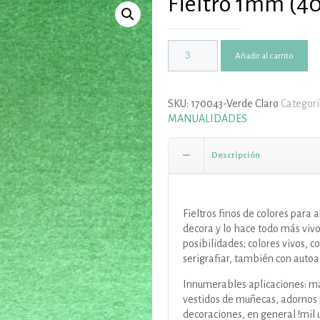
Fieltro 1mm (4
Añadir al carrito
SKU:
170043-Verde Claro
Categorí
MANUALIDADES
Descripción
Fieltros finos de colores para 
decora y lo hace todo más viv
posibilidades; colores vivos, c
serigrafiar, también con autoa
Innumerables aplicaciones: ma
vestidos de muñecas, adornos 
decoraciones, en general !mil 