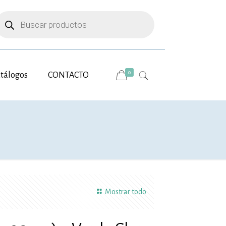
úsqueda
e
roductos
0
tálogos
CONTACTO
Mostrar todo