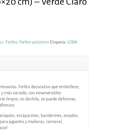
0×20 cm) – Verde Claro
as:
Fieltro
,
Fieltro 40x20cm
Etiqueta:
LOBA
artesanías. Fieltro decorativo que embellece,
o y más variado, con innumerables
orte limpio, no deshila, se puede deformar,
dhesivo.
niquíes, escaparates, banderines, escudos,
para juguetes y muñecas, carnaval,
usos!