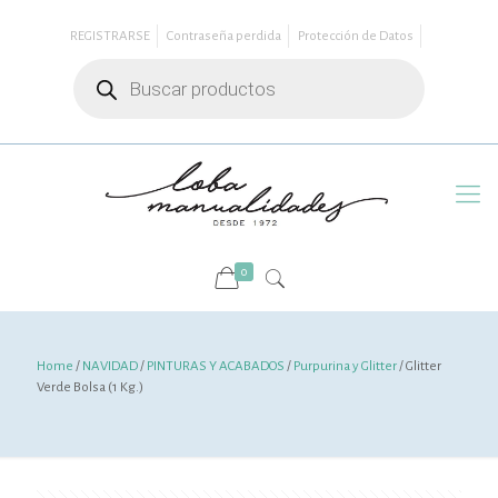
REGISTRARSE
Contraseña perdida
Protección de Datos
Búsqueda
de
productos
0
Home
/
NAVIDAD
/
PINTURAS Y ACABADOS
/
Purpurina y Glitter
/ Glitter
Verde Bolsa (1 Kg.)