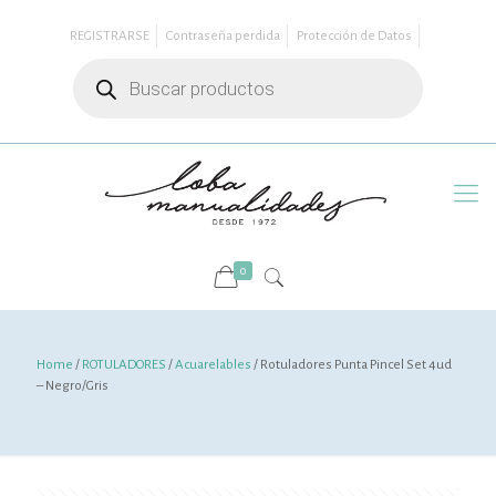
REGISTRARSE
Contraseña perdida
Protección de Datos
Búsqueda
de
productos
0
Home
/
ROTULADORES
/
Acuarelables
/ Rotuladores Punta Pincel Set 4ud
– Negro/Gris