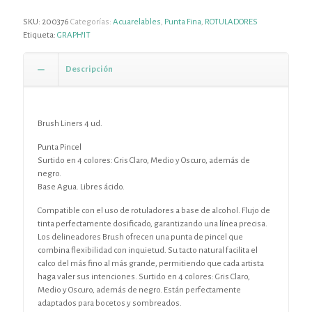
SKU:
200376
Categorías:
Acuarelables
,
Punta Fina
,
ROTULADORES
Etiqueta:
GRAPH'IT
Descripción
Brush Liners 4 ud.
Punta Pincel
Surtido en 4 colores: Gris Claro, Medio y Oscuro, además de
negro.
Base Agua. Libres ácido.
Compatible con el uso de rotuladores a base de alcohol. Flujo de
tinta perfectamente dosificado, garantizando una línea precisa.
Los delineadores Brush ofrecen una punta de pincel que
combina flexibilidad con inquietud. Su tacto natural facilita el
calco del más fino al más grande, permitiendo que cada artista
haga valer sus intenciones. Surtido en 4 colores: Gris Claro,
Medio y Oscuro, además de negro. Están perfectamente
adaptados para bocetos y sombreados.