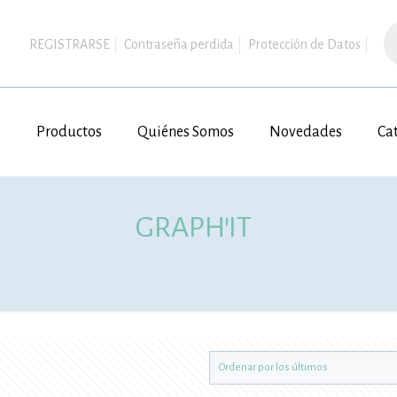
B
d
REGISTRARSE
Contraseña perdida
Protección de Datos
pr
Productos
Quiénes Somos
Novedades
Ca
GRAPH'IT