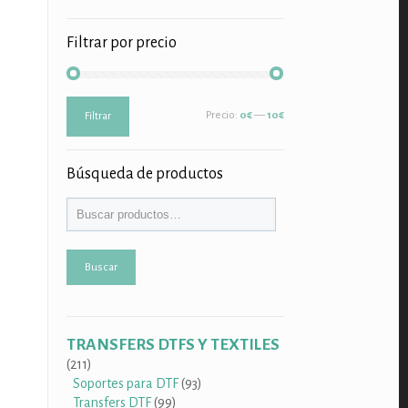
Filtrar por precio
Precio
Precio
Precio:
0€
—
10€
Filtrar
mínimo
máximo
Búsqueda de productos
Buscar
TRANSFERS DTFS Y TEXTILES
211
211
productos
93
Soportes para DTF
93
99
productos
Transfers DTF
99