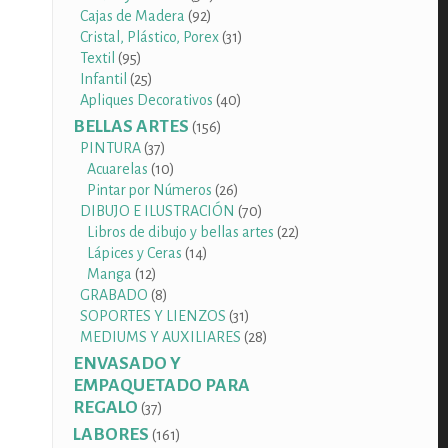
92
productos
Cajas de Madera
92
productos
31
Cristal, Plástico, Porex
31
95
productos
Textil
95
productos
25
Infantil
25
productos
40
Apliques Decorativos
40
productos
BELLAS ARTES
156
156
productos
37
PINTURA
37
productos
10
Acuarelas
10
productos
26
Pintar por Números
26
productos
70
DIBUJO E ILUSTRACIÓN
70
productos
22
Libros de dibujo y bellas artes
22
14
productos
Lápices y Ceras
14
12
productos
Manga
12
productos
8
GRABADO
8
productos
31
SOPORTES Y LIENZOS
31
productos
28
MEDIUMS Y AUXILIARES
28
productos
ENVASADO Y
EMPAQUETADO PARA
REGALO
37
37
productos
LABORES
161
161