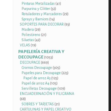
41
productos
Pinturas Metalizadas
41
32
productos
Purpurina y Glitter
32
productos
29
Rotuladores y Marcadores
29
14
productos
Sprays y Barnices
14
productos
93
SOPORTES PARA DECORAR
93
29
productos
Madera
29
productos
21
Poliestireno
21
42
productos
Siluetas
42
19
productos
VELAS
19
productos
PAPELERÍA CREATIVA Y
DECOUPAGE
1053
1053
productos
669
DECOUPAGE
669
productos
305
Cromos Decoupage
305
productos
223
Papeles para Decoupage
223
125
productos
Papel de arroz A3
125
105
productos
Papel de arroz A4
105
productos
109
Servilletas Decoupage
109
productos
ENCUADERNACIÓN Y FILIGRANA
68
68
productos
21
SOBRES Y TARJETAS
21
productos
CARTULINAS Y PAPEL CREATIVO