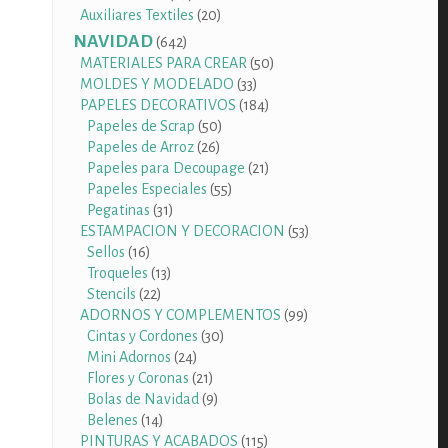
productos
20
Auxiliares Textiles
20
productos
NAVIDAD
642
642
productos
50
MATERIALES PARA CREAR
50
33
productos
MOLDES Y MODELADO
33
productos
184
PAPELES DECORATIVOS
184
50
productos
Papeles de Scrap
50
26
productos
Papeles de Arroz
26
productos
21
Papeles para Decoupage
21
55
productos
Papeles Especiales
55
31
productos
Pegatinas
31
productos
53
ESTAMPACION Y DECORACION
53
16
productos
Sellos
16
productos
13
Troqueles
13
22
productos
Stencils
22
productos
99
ADORNOS Y COMPLEMENTOS
99
30
productos
Cintas y Cordones
30
24
productos
Mini Adornos
24
productos
21
Flores y Coronas
21
productos
9
Bolas de Navidad
9
14
productos
Belenes
14
productos
115
PINTURAS Y ACABADOS
115