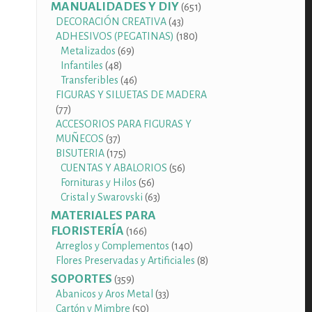
productos
MANUALIDADES Y DIY
651
651
productos
43
DECORACIÓN CREATIVA
43
productos
180
ADHESIVOS (PEGATINAS)
180
69
productos
Metalizados
69
48
productos
Infantiles
48
productos
46
Transferibles
46
productos
FIGURAS Y SILUETAS DE MADERA
77
77
productos
ACCESORIOS PARA FIGURAS Y
37
MUÑECOS
37
productos
175
BISUTERIA
175
productos
56
CUENTAS Y ABALORIOS
56
56
productos
Fornituras y Hilos
56
productos
63
Cristal y Swarovski
63
productos
MATERIALES PARA
FLORISTERÍA
166
166
productos
140
Arreglos y Complementos
140
productos
8
Flores Preservadas y Artificiales
8
productos
SOPORTES
359
359
productos
33
Abanicos y Aros Metal
33
50
productos
Cartón y Mimbre
50