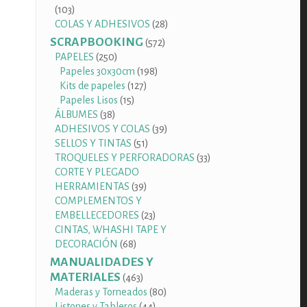
103
103
productos
28
COLAS Y ADHESIVOS
28
productos
SCRAPBOOKING
572
572
productos
250
PAPELES
250
productos
198
Papeles 30x30cm
198
127
productos
Kits de papeles
127
15
productos
Papeles Lisos
15
38
productos
ÁLBUMES
38
productos
39
ADHESIVOS Y COLAS
39
51
productos
SELLOS Y TINTAS
51
productos
33
TROQUELES Y PERFORADORAS
33
productos
CORTE Y PLEGADO
39
HERRAMIENTAS
39
productos
COMPLEMENTOS Y
23
EMBELLECEDORES
23
productos
CINTAS, WHASHI TAPE Y
68
DECORACIÓN
68
productos
MANUALIDADES Y
MATERIALES
463
463
productos
80
Maderas y Torneados
80
44
productos
Listones y Tableros
44