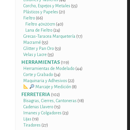
productos
55
Corcho, Espejos y Metales
55
21
productos
Plásticos y Papeles
21
66
productos
Fieltro
66
productos
40
Fieltro 40x20cm
40
24
productos
Lana de Fieltro
24
productos
17
Grecas-Taracea Marquetería
17
55
productos
Macramé
55
productos
53
Glitter y Pan Oro
53
35
productos
Velas y Lacre
35
productos
HERRAMIENTAS
119
119
productos
44
Herramientas de Modelado
44
34
productos
Corte y Grabado
34
productos
22
Maquinaria y Adhesivos
22
productos
8
Marcaje y Medición
8
productos
FERRETERIA
102
102
productos
18
Bisagras, Cierres, Cantoneras
18
15
productos
Cadenas Llavero
15
productos
23
Imanes y Colgadores
23
19
productos
Lijas
19
productos
27
Tiradores
27