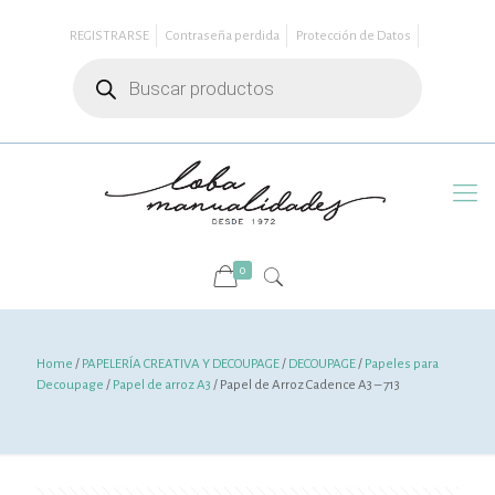
REGISTRARSE
Contraseña perdida
Protección de Datos
Búsqueda
de
productos
0
Home
/
PAPELERÍA CREATIVA Y DECOUPAGE
/
DECOUPAGE
/
Papeles para
Decoupage
/
Papel de arroz A3
/ Papel de Arroz Cadence A3 – 713