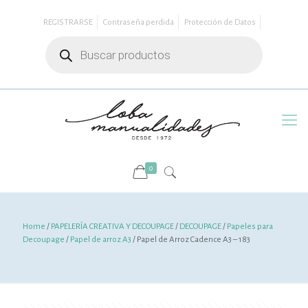
REGISTRARSE
Contraseña perdida
Protección de Datos
Búsqueda
de
productos
0
Home
/
PAPELERÍA CREATIVA Y DECOUPAGE
/
DECOUPAGE
/
Papeles para
Decoupage
/
Papel de arroz A3
/ Papel de Arroz Cadence A3 – 183