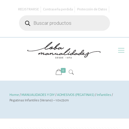
REGISTRARSE
Contraseña perdida
Protección de Datos
Búsqueda
de
productos
0
Home
/
MANUALIDADES Y DIY
/
ADHESIVOS (PEGATINAS)
/
Infantiles
/
Pegatinas Infantiles (Verano) – 10x23cm