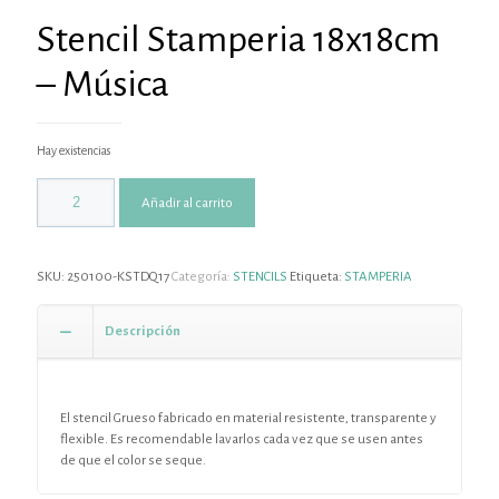
Stencil Stamperia 18x18cm
– Música
Hay existencias
Añadir al carrito
SKU:
250100-KSTDQ17
Categoría:
STENCILS
Etiqueta:
STAMPERIA
Descripción
El stencil Grueso fabricado en material resistente, transparente y
flexible. Es recomendable lavarlos cada vez que se usen antes
de que el color se seque.