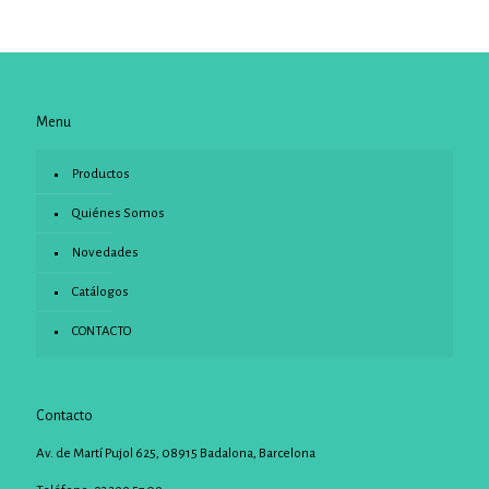
Menu
Productos
Quiénes Somos
Novedades
Catálogos
CONTACTO
Contacto
Av. de Martí Pujol 625, 08915 Badalona, Barcelona