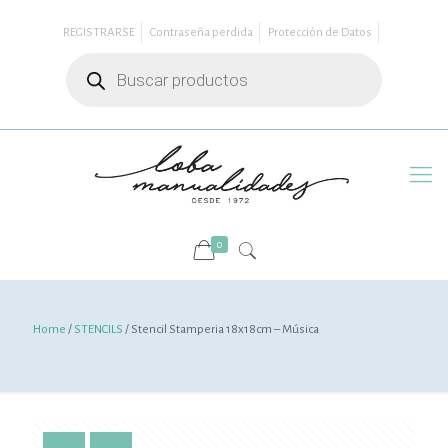
REGISTRARSE
Contraseña perdida
Protección de Datos
Búsqueda
de
productos
0
Home
/
STENCILS
/ Stencil Stamperia 18x18cm – Música