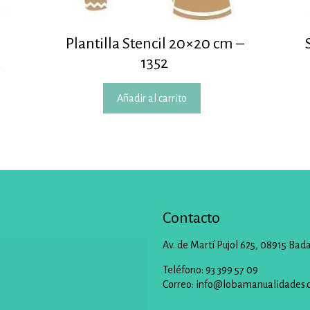
Plantilla Stencil 20×20 cm –
2
1352
Añadir al carrito
Contacto
Av. de Martí Pujol 625, 08915 Bad
Teléfono: 93 399 57 09
Correo:
info@lobamanualidades.