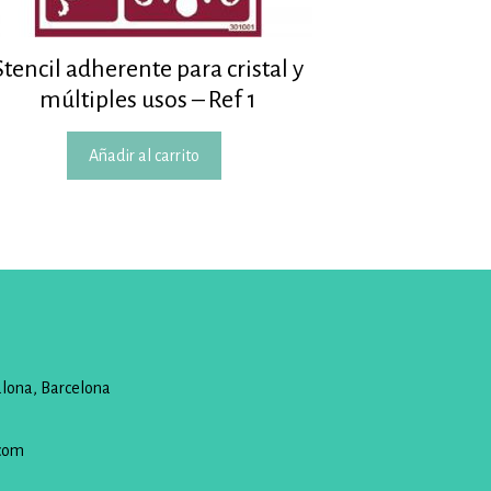
Stencil adherente para cristal y
múltiples usos – Ref 1
Añadir al carrito
alona, Barcelona
com