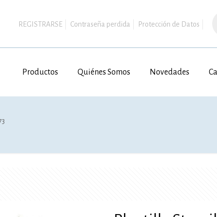
B
d
REGISTRARSE
Contraseña perdida
Protección de Datos
p
Productos
Quiénes Somos
Novedades
Ca
73