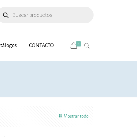
úsqueda
e
roductos
0
tálogos
CONTACTO
Mostrar todo