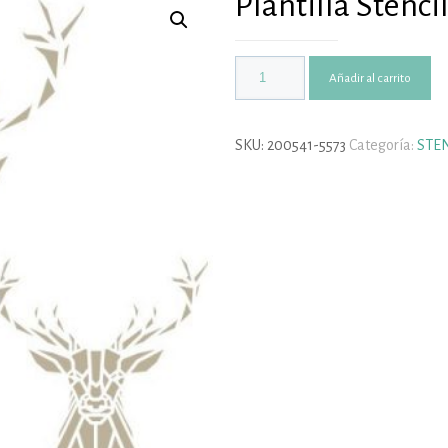
Plantilla Stenci
Añadir al carrito
SKU:
200541-5573
Categoría:
STE