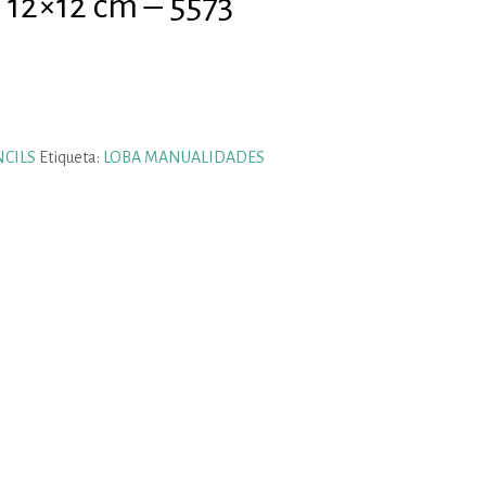
l 12×12 cm – 5573
NCILS
Etiqueta:
LOBA MANUALIDADES