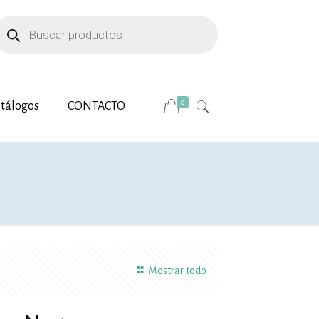
úsqueda
e
roductos
0
tálogos
CONTACTO
Mostrar todo