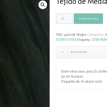
Tejido de Medi
Añadir al carrito
SKU:
440108-Negro
Categorías:
A
FLORISTERÍA
Etiqueta:
LOBA MA
Descripción
Entre otros usos, para la confec
50 cm la pieza.
Paquetes de 10 ud por color.