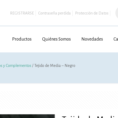
B
d
REGISTRARSE
Contraseña perdida
Protección de Datos
p
Productos
Quiénes Somos
Novedades
Ca
os y Complementos
/ Tejido de Media – Negro