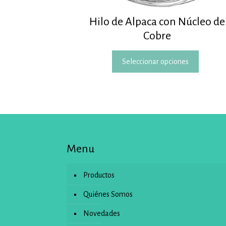
Hilo de Alpaca con Núcleo de
Cobre
Este
Seleccionar opciones
produc
tiene
múltipl
variant
Las
opcion
se
pueden
Menu
elegir
en
la
Productos
página
de
Quiénes Somos
produc
Novedades