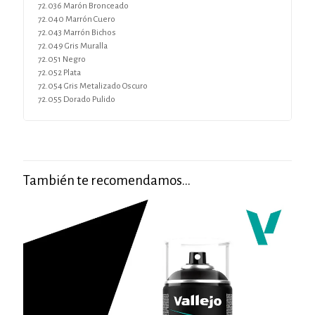
72.036 Marón Bronceado
72.040 Marrón Cuero
72.043 Marrón Bichos
72.049 Gris Muralla
72.051 Negro
72.052 Plata
72.054 Gris Metalizado Oscuro
72.055 Dorado Pulido
También te recomendamos…