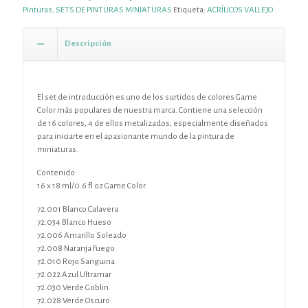
Pinturas
,
SETS DE PINTURAS MINIATURAS
Etiqueta:
ACRÍLICOS VALLEJO
Descripción
El set de introducción es uno de los surtidos de colores Game
Color más populares de nuestra marca. Contiene una selección
de 16 colores, 4 de ellos metalizados, especialmente diseñados
para iniciarte en el apasionante mundo de la pintura de
miniaturas.
Contenido:
16 x 18 ml/0.6 fl oz Game Color
72.001 Blanco Calavera
72.034 Blanco Hueso
72.006 Amarillo Soleado
72.008 Naranja Fuego
72.010 Rojo Sanguina
72.022 Azul Ultramar
72.030 Verde Goblin
72.028 Verde Oscuro