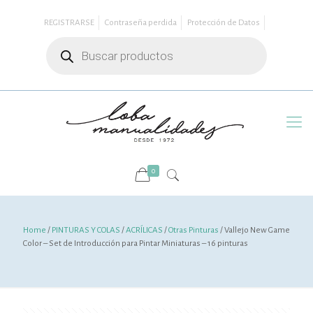
REGISTRARSE
Contraseña perdida
Protección de Datos
Búsqueda
de
productos
0
Home
/
PINTURAS Y COLAS
/
ACRÍLICAS
/
Otras Pinturas
/ Vallejo New Game
Color – Set de Introducción para Pintar Miniaturas – 16 pinturas