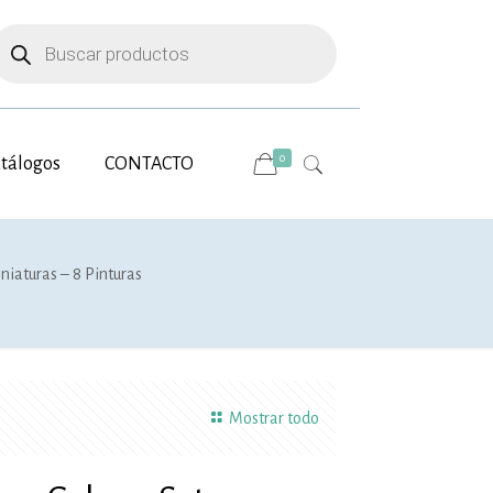
úsqueda
e
roductos
0
tálogos
CONTACTO
niaturas – 8 Pinturas
Mostrar todo