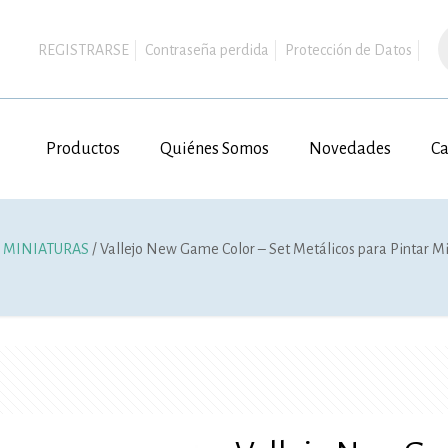
B
d
REGISTRARSE
Contraseña perdida
Protección de Datos
p
Productos
Quiénes Somos
Novedades
Ca
S MINIATURAS
/ Vallejo New Game Color – Set Metálicos para Pintar Mi