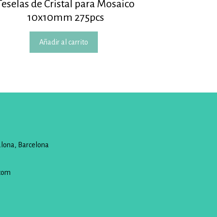
Teselas de Cristal para Mosaico
10x10mm 275pcs
Añadir al carrito
alona, Barcelona
com