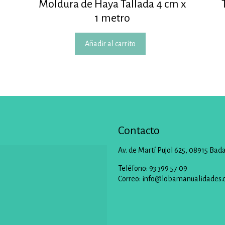
Moldura de Haya Tallada 4 cm x
1 metro
Añadir al carrito
Contacto
Av. de Martí Pujol 625, 08915 Bad
Teléfono: 93 399 57 09
Correo:
info@lobamanualidades.