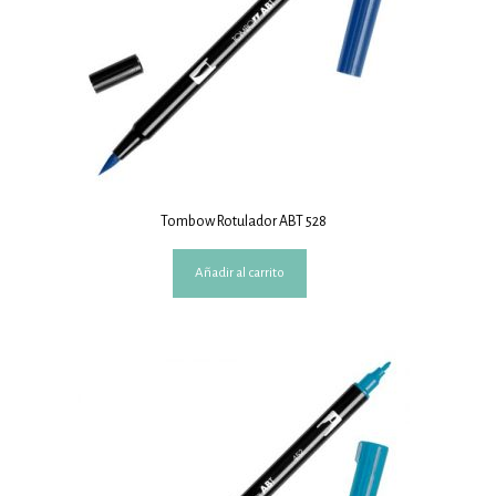
Tombow Rotulador ABT 528
Añadir al carrito