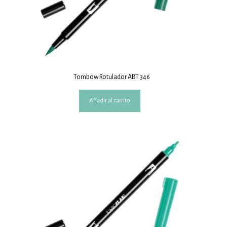
Tombow Rotulador ABT 346
Añadir al carrito