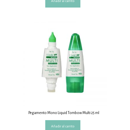
Añadir al carrito
Pegamento Mono Liquid Tombow Multi 25 ml
Añadir al carrito