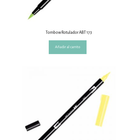
Tombow Rotulador ABT 173
Añadir al carrito