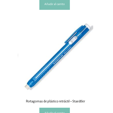
Añadir al carrito
Portagomas de plástico retráctil – Staedtler