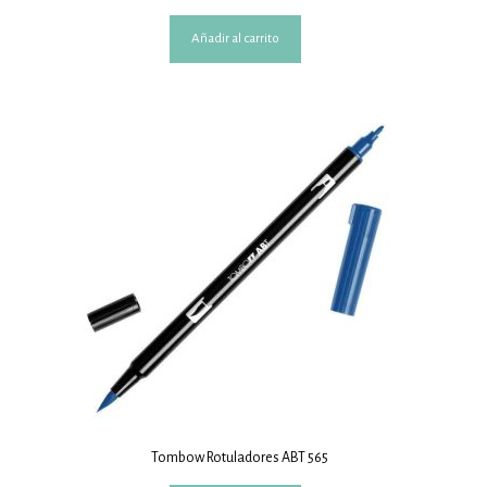
Añadir al carrito
Tombow Rotuladores ABT 565