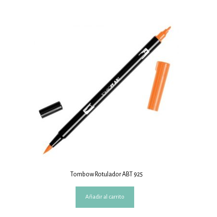
Tombow Rotulador ABT 925
Añadir al carrito