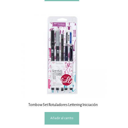
Tombow Set Rotuladores Lettering Iniciación
Añadir al carrito