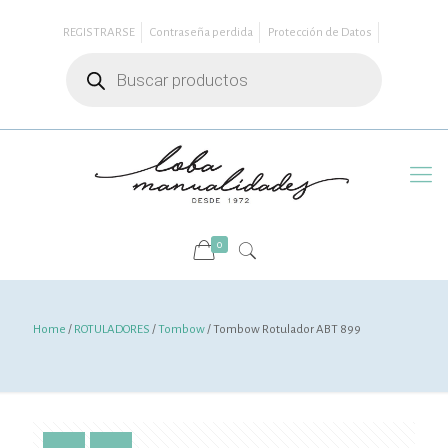
REGISTRARSE
Contraseña perdida
Protección de Datos
Búsqueda
de
productos
0
Home
/
ROTULADORES
/
Tombow
/ Tombow Rotulador ABT 899