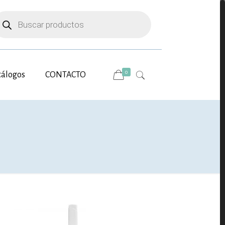
úsqueda
e
oductos
0
tálogos
CONTACTO