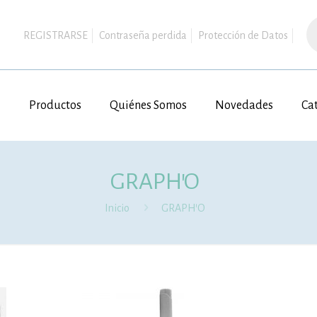
B
d
REGISTRARSE
Contraseña perdida
Protección de Datos
pr
Productos
Quiénes Somos
Novedades
Ca
GRAPH’O
Inicio
GRAPH’O