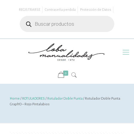
REGISTRARSE
Contraseña perdida
Protección de Datos
Búsqueda
de
productos
0
Home
/
ROTULADORES
/
Rotulador Doble Punta
/ Rotulador Doble Punta
Graph’O – Rojo Pintalabios