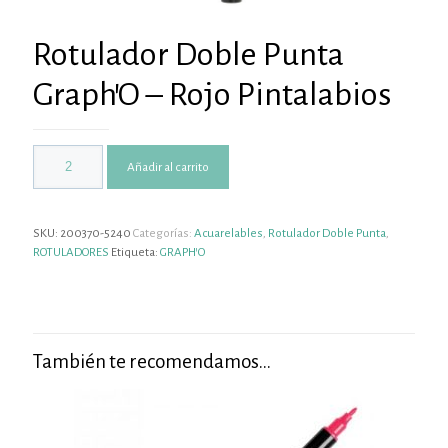
Rotulador Doble Punta
Graph’O – Rojo Pintalabios
Añadir al carrito
SKU:
200370-5240
Categorías:
Acuarelables
,
Rotulador Doble Punta
,
ROTULADORES
Etiqueta:
GRAPH'O
También te recomendamos…