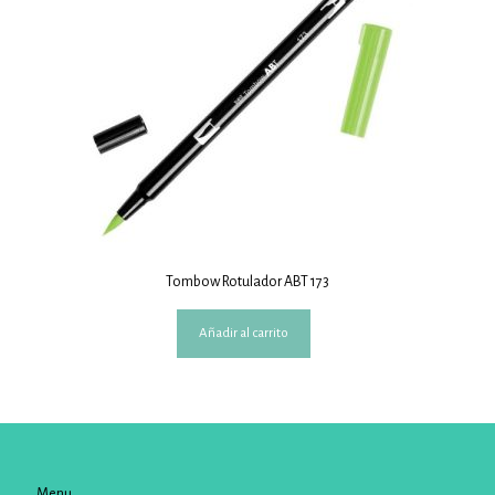
Tombow Rotulador ABT 173
Añadir al carrito
Menu