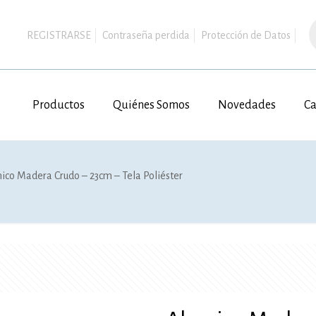
B
d
REGISTRARSE
Contraseña perdida
Protección de Datos
p
Productos
Quiénes Somos
Novedades
Ca
ico Madera Crudo – 23cm – Tela Poliéster