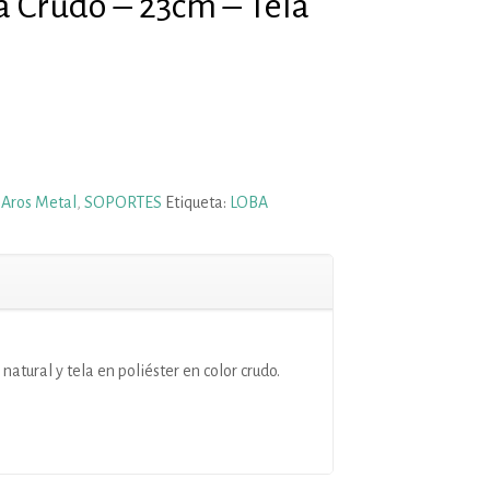
 Crudo – 23cm – Tela
 Aros Metal
,
SOPORTES
Etiqueta:
LOBA
atural y tela en poliéster en color crudo.