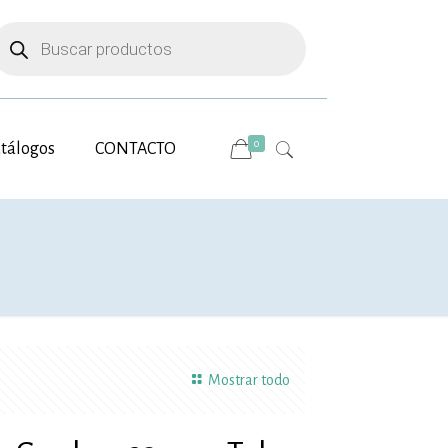
úsqueda
e
roductos
0
tálogos
CONTACTO
Mostrar todo