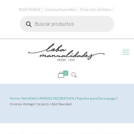
REGISTRARSE
Contraseña perdida
Protección de Datos
Búsqueda
de
productos
0
Home
/
NAVIDAD
/
PAPELES DECORATIVOS
/
Papeles para Decoupage
/
Cromos Vintage 17x24cm-7260 Navidad