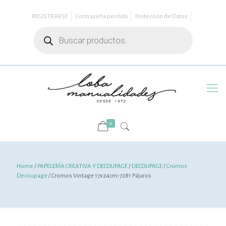
REGISTRARSE
Contraseña perdida
Protección de Datos
Búsqueda
de
productos
0
Home
/
PAPELERÍA CREATIVA Y DECOUPAGE
/
DECOUPAGE
/
Cromos
Decoupage
/ Cromos Vintage 17x24cm-7281 Pájaros